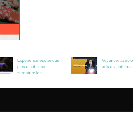
Expérience ésotérique :
Voyance, astrolo
plus d’habiletés
arts divinatoires
surnaturelles