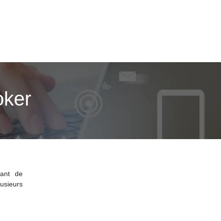
oker
nant de
usieurs