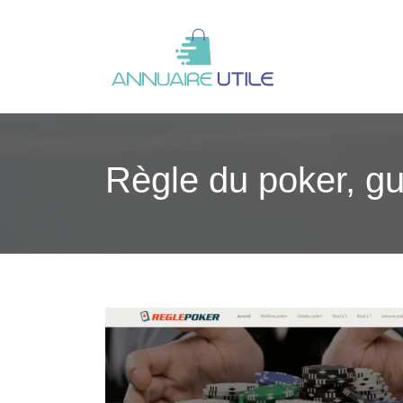
Règle du poker, gu