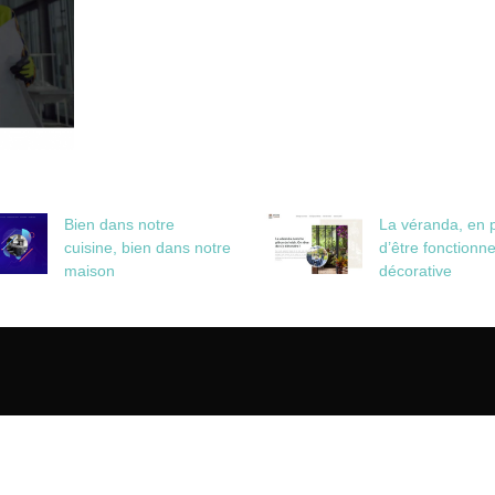
Bien dans notre
La véranda, en 
cuisine, bien dans notre
d’être fonctionne
maison
décorative