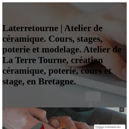
Later­re­tour­ne | Atelier de
céramique. Cours, stages,
poterie et modelage. Atelier de
La Terre Tourne, création
céramique, poterie, cours et
stage, en Bretagne.