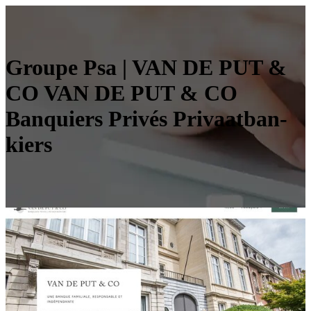
Groupe Psa | VAN DE PUT &
CO VAN DE PUT & CO
Banquiers Privés Pri­vaat­ban­
kiers